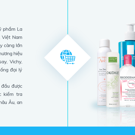
mỹ phẩm La
k Việt Nam
ày càng lớn
thương hiệu
ay, Vichy,
ống đại lý
g đầu được
 kiểm tra
hâu Âu, an