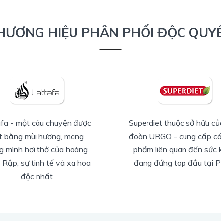
HƯƠNG HIỆU PHÂN PHỐI ĐỘC QUY
diet thuộc sở hữu của Tập
Solinotes thương hiệu nư
 URGO - cung cấp các sản
Pháp, được tạo ra bởi nh
m liên quan đến sức khỏe
Corania có gần 100 năm
g đứng top đầu tại Pháp.
nghiệm sản xuất nước ho
cấp