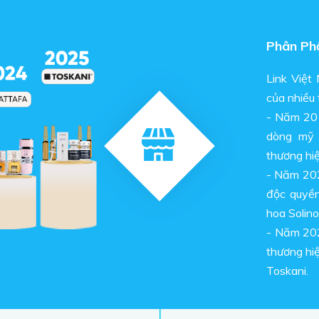
Phân Ph
Link Việt
của nhiều 
- Năm 201
dòng mỹ
thương hiệ
- Năm 202
độc quyền
hoa Solino
- Năm 202
thương hi
Toskani.