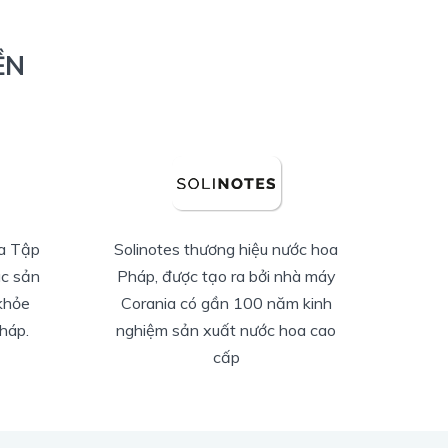
ỀN
ớc hoa
Toskani là thương hiệu dược mỹ
à máy
phẩm hàng đầu đến từ Tây Ban
 kinh
Nha, nổi bật với các giải pháp trị
a cao
liệu da tiên tiến và các công
nghệ tái tạo da hiện đại.